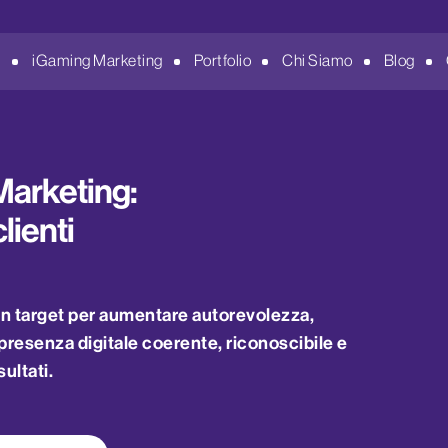
i
iGaming Marketing
Portfolio
Chi Siamo
Blog
Marketing:
lienti
 in target per aumentare autorevolezza,
resenza digitale coerente, riconoscibile e
sultati.