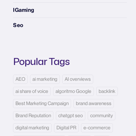
IGaming
Seo
Popular Tags
AEO
ai marketing
AI overviews
ai share of voice
algoritmo Google
backlink
Best Marketing Campaign
brand awareness
Brand Reputation
chatgpt seo
community
digital marketing
Digital PR
e-commerce