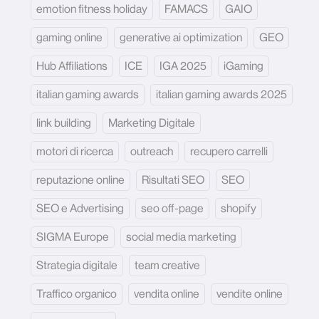
emotion fitness holiday
FAMACS
GAIO
gaming online
generative ai optimization
GEO
Hub Affiliations
ICE
IGA 2025
iGaming
italian gaming awards
italian gaming awards 2025
link building
Marketing Digitale
motori di ricerca
outreach
recupero carrelli
reputazione online
Risultati SEO
SEO
SEO e Advertising
seo off-page
shopify
SIGMA Europe
social media marketing
Strategia digitale
team creative
Traffico organico
vendita online
vendite online