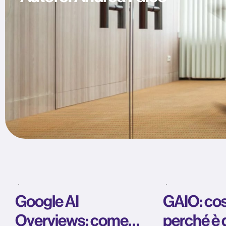
Google AI
GAIO: cos
Overviews: come
perché è 