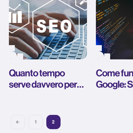
Quanto tempo
Come fun
serve davvero per
Google: 
ottenere risultati
algoritmi 
con la SEO
1
2