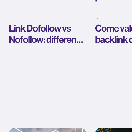
scegliere le fonti e
dalla SE
come entrarci
tradizion
Link Dofollow vs
Come val
Nofollow: differenza
backlink d
e impatto SEO
guida pra
evitare er