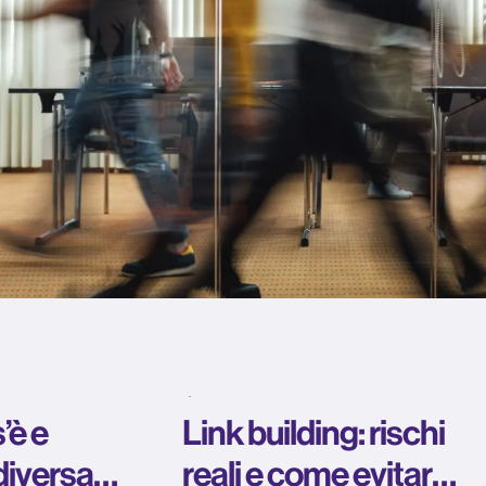
’è e
Link building: rischi
diversa
reali e come evitare