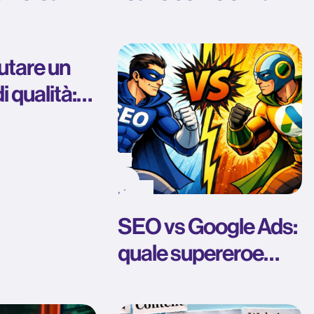
O
penalizzazioni SEO
ale
utare un
i qualità:
tica per
rori
,
SEO vs Google Ads:
quale supereroe
serve davvero al tuo
marketing